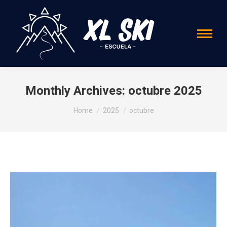
Monthly Archives:
octubre 2025
You are here:
Home
2025
octubre