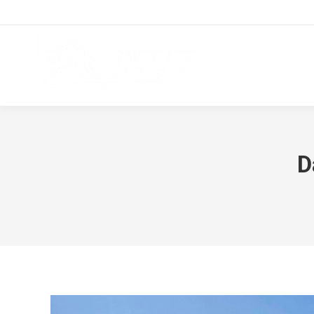
HOME
CLASES
D