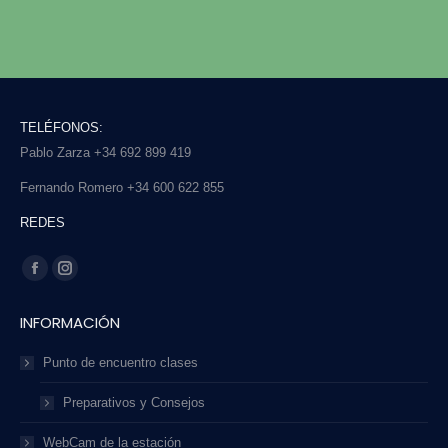
TELÉFONOS:
Pablo Zarza +34 692 899 419
Fernando Romero +34 600 622 855
REDES
Find us on:
Facebook
Instagram
page
page
INFORMACIÓN
opens
opens
in
in
Punto de encuentro clases
new
new
Preparativos y Consejos
window
window
WebCam de la estación