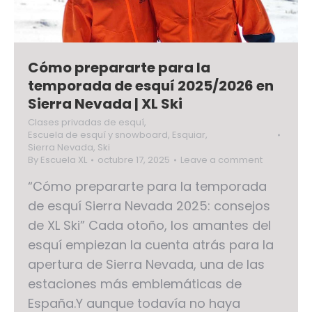
Cómo prepararte para la
temporada de esquí 2025/2026 en
Sierra Nevada | XL Ski
Clases privadas de esquí
,
Escuela de esquí y snowboard
,
Esquiar
,
Sierra Nevada
,
Ski
By
Escuela XL
octubre 17, 2025
Leave a comment
“Cómo prepararte para la temporada
de esquí Sierra Nevada 2025: consejos
de XL Ski” Cada otoño, los amantes del
esquí empiezan la cuenta atrás para la
apertura de Sierra Nevada, una de las
estaciones más emblemáticas de
España.Y aunque todavía no haya