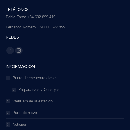
TELÉFONOS:
Pablo Zarza +34 692 899 419
Fernando Romero +34 600 622 855
REDES
Find us on:
Facebook
Instagram
page
page
INFORMACIÓN
opens
opens
in
in
Punto de encuentro clases
new
new
Preparativos y Consejos
window
window
WebCam de la estación
Parte de nieve
Noticias