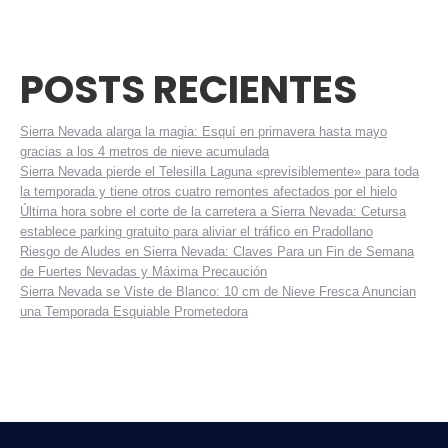
POSTS RECIENTES
Sierra Nevada alarga la magia: Esquí en primavera hasta mayo
gracias a los 4 metros de nieve acumulada
Sierra Nevada pierde el Telesilla Laguna «previsiblemente» para toda
la temporada y tiene otros cuatro remontes afectados por el hielo
Última hora sobre el corte de la carretera a Sierra Nevada: Cetursa
establece parking gratuito para aliviar el tráfico en Pradollano
Riesgo de Aludes en Sierra Nevada: Claves Para un Fin de Semana
de Fuertes Nevadas y Máxima Precaución
Sierra Nevada se Viste de Blanco: 10 cm de Nieve Fresca Anuncian
una Temporada Esquiable Prometedora