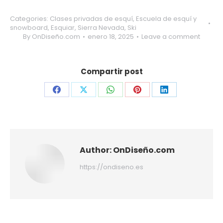
Categories:
Clases privadas de esquí
,
Escuela de esquí y
snowboard
,
Esquiar
,
Sierra Nevada
,
Ski
By
OnDiseño.com
enero 18, 2025
Leave a comment
Compartir post
Share
Share
Share
Share
Share
on
on
on
on
on
Facebook
X
WhatsApp
Pinterest
LinkedIn
Author:
OnDiseño.com
https://ondiseno.es